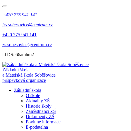
+420 775 941 141
izs.sobesovice@centrum.cz
+420 775 941 141
zs.sobesovice@centrum.cz
id DS: 66amhm2
Základní škola
a Mateřská škola Soběšovice
příspěvková organizace
Základní škola
O škole
Aktuality ZŠ
Historie školy
Zaměstnanci ZŠ
Dokumenty ZŠ
Povinné informace
E-podatelna