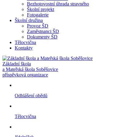
Bezhotovostní úhrada stravného
Školní projekt
Fotogalerie
Školní družina
Provoz ŠD
Zaměstnanci ŠD
Dokumenty ŠD
Tělocvična
Kontakty
Základní škola
a Mateřská škola Soběšovice
příspěvková organizace
Odhlášení obědů
Tělocvična