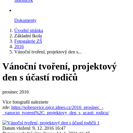
Jídelníček
Dokumenty
Úvodní stránka
Základní škola
Fotogalerie ZŠ
2016
Vánoční tvoření, projektový den s...
Vánoční tvoření, projektový
den s účastí rodičů
prosinec 2016
Více fotografií naleznete
zde:
https://sobesovice.rajce.idnes.cz/2016_prosinec_-
_vanocni_tvoreni%2C_projektovy_den_s_ucasti_rodicu/
Datum vložení:
9. 12. 2016 16:47