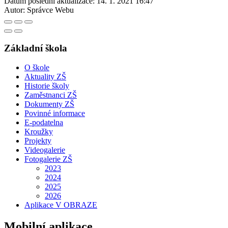
Datum poslední aktualizace:
14. 1. 2021 16:47
Autor:
Správce Webu
Základní škola
O škole
Aktuality ZŠ
Historie školy
Zaměstnanci ZŠ
Dokumenty ZŠ
Povinné informace
E-podatelna
Kroužky
Projekty
Videogalerie
Fotogalerie ZŠ
2023
2024
2025
2026
Aplikace V OBRAZE
Mobilní aplikace