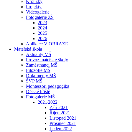
Kroužky
Projekty
Videogalerie
Fotogalerie ZŠ
2023
2024
2025
2026
Aplikace V OBRAZE
Mateřská škola
Aktuality MŠ
Provoz mateřské školy
Zaměstnanci MŠ
Filozofie MŠ
Dokumenty MŠ
ŠVP MŠ
Montessori pedagogika
Dětské hřiště
Fotogalerie MŠ
2021⁄2022
Září 2021
Říjen 2021
Listopad 2021
Prosinec 2021
Leden 2022