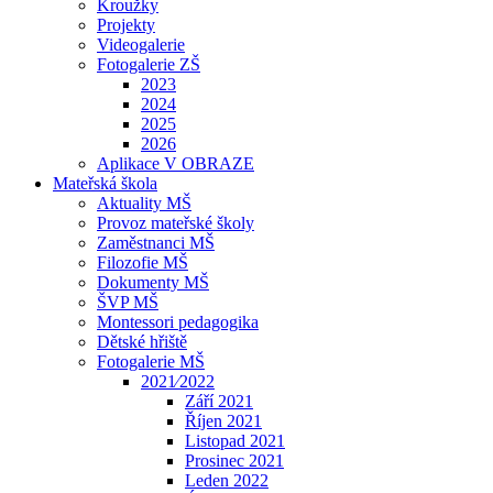
Kroužky
Projekty
Videogalerie
Fotogalerie ZŠ
2023
2024
2025
2026
Aplikace V OBRAZE
Mateřská škola
Aktuality MŠ
Provoz mateřské školy
Zaměstnanci MŠ
Filozofie MŠ
Dokumenty MŠ
ŠVP MŠ
Montessori pedagogika
Dětské hřiště
Fotogalerie MŠ
2021⁄2022
Září 2021
Říjen 2021
Listopad 2021
Prosinec 2021
Leden 2022