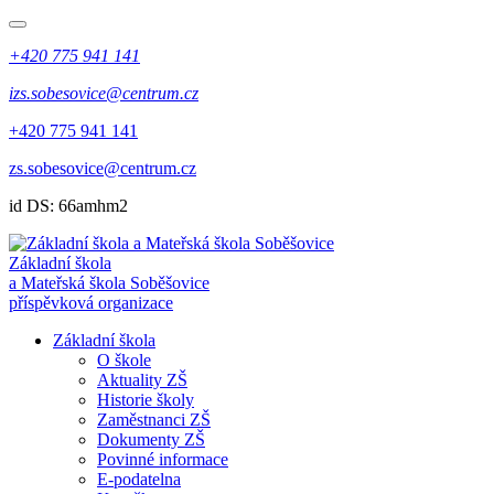
+420 775 941 141
izs.sobesovice@centrum.cz
+420 775 941 141
zs.sobesovice@centrum.cz
id DS: 66amhm2
Základní škola
a Mateřská škola Soběšovice
příspěvková organizace
Základní škola
O škole
Aktuality ZŠ
Historie školy
Zaměstnanci ZŠ
Dokumenty ZŠ
Povinné informace
E-podatelna