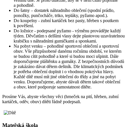
většinu dne. Je proto důležité, aby se v něm cítilo příjemně
a pohodlně.
Do šatny – dostatek náhradního oblečení (spodní prádlo,
ponožky, punčocháče, triko, tepláky, pyžamo apod.).
Do koupelny - zubní kartáček bez pasty, hřeben s poutkem
k pověšení.
Do ložnice - podepsané pyžamo - výměnu provádějte každý
týden. Děvčatům s delšími vlasy dejte plastovou uzavíratelnou
krabičku s náhradními gumičkami a sponkami.
Na pobyt venku – pohodlné sportovní oblečení a sportovní
obuv. Vše přizpůsobené danému ročnímu období, ve kterém
se budou cítit pohodlně a které si budou moci ušpinit. Dále
doporučujeme pláštěnku a gumáky. Z bezpečnostních důvodů
je zakázáno dávat dětem deštník. Dle klimatických podmínek
je potřeba oblečení doplnit i o vhodnou pokrývku hlavy.
Každé dítě musí mít jiné oblečení do třídy a jiné na pobyt
venku. Doporučujeme, abyste dávali dětem takové oblečení
a obuv, které podporuje samostatnost dítěte.
Prosíme Vás, abyste všechny věci (hrneček na pití, hřeben, zubní
kartáček, oděv, obuv) dítěti řádně podepsali.
Mateřská škola