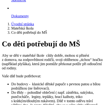
Jídelníček
Dokumenty
Úvodní stránka
Mateřská škola
Co děti potřebují do MŠ
Co děti potřebují do MŠ
Aby se děti v mateřské škole cítily dobře, mohou si přinést
z domova, na zodpovědnost rodičů, svoji oblíbenou „tichou“ hračku
(například plyšáka), která jim pomůže překonat potíže při odloučení
od rodiny.
Vaše dítě bude potřebovat:
Do budovy - klasické dětské papuče s pevnou patou a bílou
podrážkou (ne šněrovací).
Do třídy – pohodlné oblečení ( např. zástěrku, sukýnku,
punčocháče, leginy, tepláky, hrací kalhoty, triko
s krátkým/dlouhým rukávem). Dítě v tomto oděvu tráví