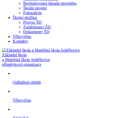
Bezhotovostní úhrada stravného
Školní projekt
Fotogalerie
Školní družina
Provoz ŠD
Zaměstnanci ŠD
Dokumenty ŠD
Tělocvična
Kontakty
Základní škola
a Mateřská škola Soběšovice
příspěvková organizace
Odhlášení obědů
Tělocvična