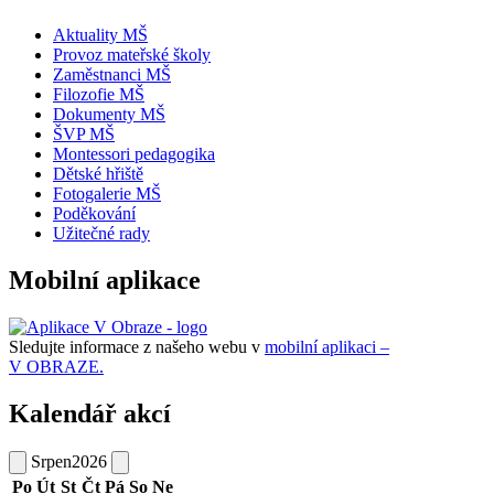
Aktuality MŠ
Provoz mateřské školy
Zaměstnanci MŠ
Filozofie MŠ
Dokumenty MŠ
ŠVP MŠ
Montessori pedagogika
Dětské hřiště
Fotogalerie MŠ
Poděkování
Užitečné rady
Mobilní aplikace
Sledujte informace z našeho webu v
mobilní aplikaci –
V OBRAZE.
Kalendář akcí
Srpen
2026
Po
Út
St
Čt
Pá
So
Ne