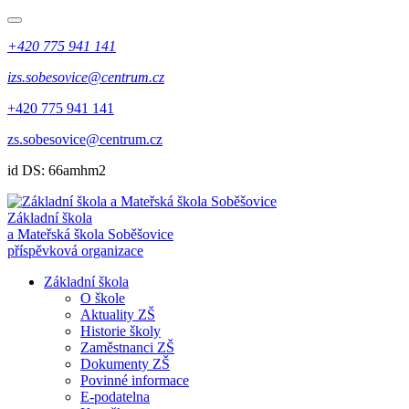
+420 775 941 141
izs.sobesovice@centrum.cz
+420 775 941 141
zs.sobesovice@centrum.cz
id DS: 66amhm2
Základní škola
a Mateřská škola Soběšovice
příspěvková organizace
Základní škola
O škole
Aktuality ZŠ
Historie školy
Zaměstnanci ZŠ
Dokumenty ZŠ
Povinné informace
E-podatelna