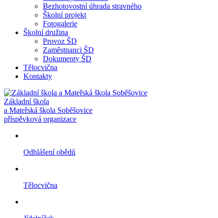
Bezhotovostní úhrada stravného
Školní projekt
Fotogalerie
Školní družina
Provoz ŠD
Zaměstnanci ŠD
Dokumenty ŠD
Tělocvična
Kontakty
Základní škola
a Mateřská škola Soběšovice
příspěvková organizace
Odhlášení obědů
Tělocvična