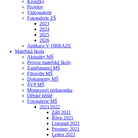
Kroužky
Projekty
Videogalerie
Fotogalerie ZŠ
2023
2024
2025
2026
Aplikace V OBRAZE
Mateřská škola
Aktuality MŠ
Provoz mateřské školy
Zaměstnanci MŠ
Filozofie MŠ
Dokumenty MŠ
ŠVP MŠ
Montessori pedagogika
Dětské hřiště
Fotogalerie MŠ
2021⁄2022
Září 2021
Říjen 2021
Listopad 2021
Prosinec 2021
Leden 2022