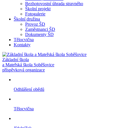
Bezhotovostní úhrada stravného
Školní projekt
Fotogalerie
Školní družina
Provoz ŠD
Zaměstnanci ŠD
Dokumenty ŠD
Tělocvična
Kontakty
Základní škola
a Mateřská škola Soběšovice
příspěvková organizace
Odhlášení obědů
Tělocvična