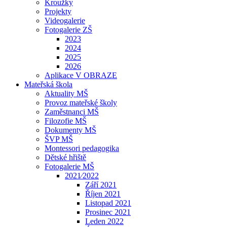
Kroužky
Projekty
Videogalerie
Fotogalerie ZŠ
2023
2024
2025
2026
Aplikace V OBRAZE
Mateřská škola
Aktuality MŠ
Provoz mateřské školy
Zaměstnanci MŠ
Filozofie MŠ
Dokumenty MŠ
ŠVP MŠ
Montessori pedagogika
Dětské hřiště
Fotogalerie MŠ
2021⁄2022
Září 2021
Říjen 2021
Listopad 2021
Prosinec 2021
Leden 2022