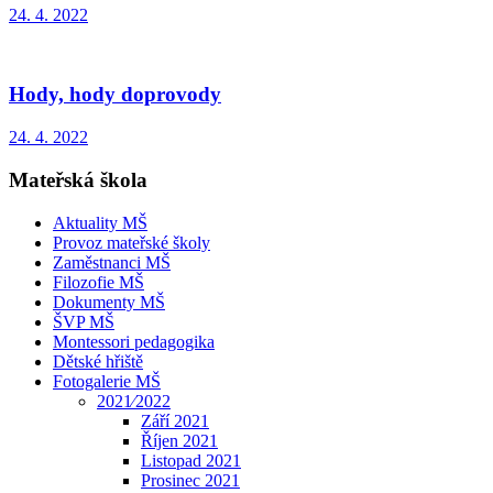
24. 4. 2022
Hody, hody doprovody
24. 4. 2022
Mateřská škola
Aktuality MŠ
Provoz mateřské školy
Zaměstnanci MŠ
Filozofie MŠ
Dokumenty MŠ
ŠVP MŠ
Montessori pedagogika
Dětské hřiště
Fotogalerie MŠ
2021⁄2022
Září 2021
Říjen 2021
Listopad 2021
Prosinec 2021