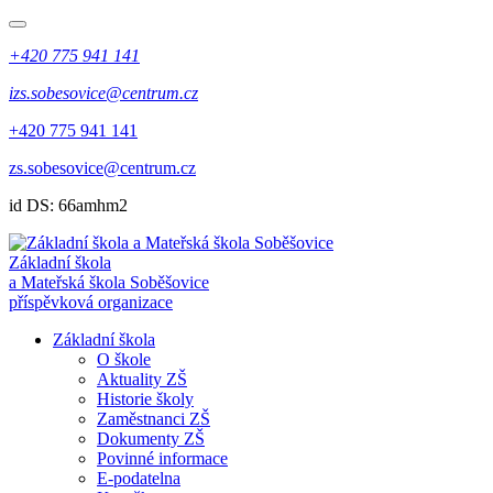
+420 775 941 141
izs.sobesovice@centrum.cz
+420 775 941 141
zs.sobesovice@centrum.cz
id DS: 66amhm2
Základní škola
a Mateřská škola Soběšovice
příspěvková organizace
Základní škola
O škole
Aktuality ZŠ
Historie školy
Zaměstnanci ZŠ
Dokumenty ZŠ
Povinné informace
E-podatelna