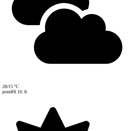
28/15 °C
pondělí
10. 8.