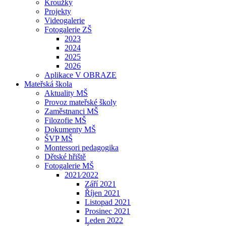
Kroužky
Projekty
Videogalerie
Fotogalerie ZŠ
2023
2024
2025
2026
Aplikace V OBRAZE
Mateřská škola
Aktuality MŠ
Provoz mateřské školy
Zaměstnanci MŠ
Filozofie MŠ
Dokumenty MŠ
ŠVP MŠ
Montessori pedagogika
Dětské hřiště
Fotogalerie MŠ
2021⁄2022
Září 2021
Říjen 2021
Listopad 2021
Prosinec 2021
Leden 2022