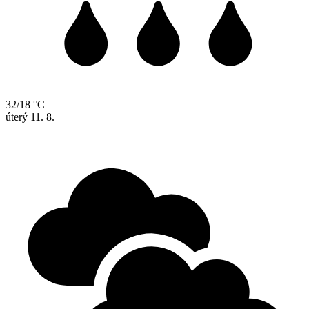
32/18 °C
úterý
11. 8.