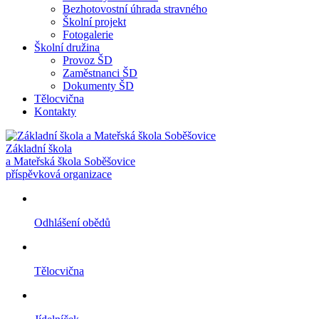
Bezhotovostní úhrada stravného
Školní projekt
Fotogalerie
Školní družina
Provoz ŠD
Zaměstnanci ŠD
Dokumenty ŠD
Tělocvična
Kontakty
Základní škola
a Mateřská škola Soběšovice
příspěvková organizace
Odhlášení obědů
Tělocvična