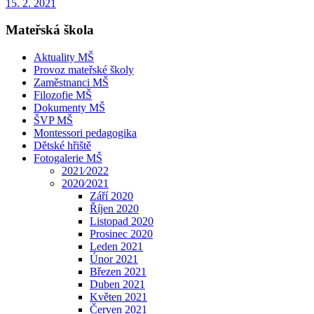
15. 2. 2021
Mateřská škola
Aktuality MŠ
Provoz mateřské školy
Zaměstnanci MŠ
Filozofie MŠ
Dokumenty MŠ
ŠVP MŠ
Montessori pedagogika
Dětské hřiště
Fotogalerie MŠ
2021⁄2022
2020⁄2021
Září 2020
Říjen 2020
Listopad 2020
Prosinec 2020
Leden 2021
Únor 2021
Březen 2021
Duben 2021
Květen 2021
Červen 2021