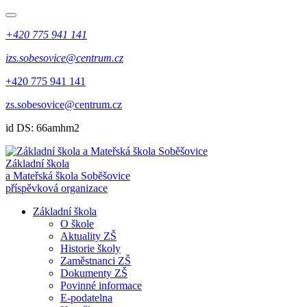
+420 775 941 141
izs.sobesovice@centrum.cz
+420 775 941 141
zs.sobesovice@centrum.cz
id DS: 66amhm2
Základní škola
a Mateřská škola Soběšovice
příspěvková organizace
Základní škola
O škole
Aktuality ZŠ
Historie školy
Zaměstnanci ZŠ
Dokumenty ZŠ
Povinné informace
E-podatelna