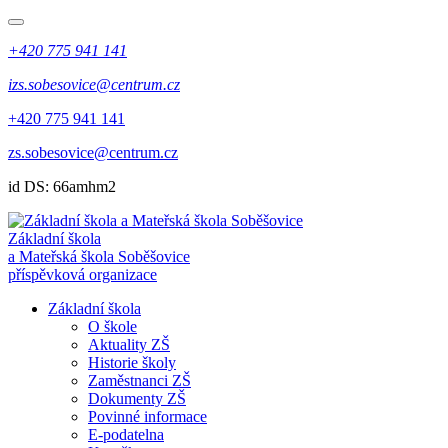
+420 775 941 141
izs.sobesovice@centrum.cz
+420 775 941 141
zs.sobesovice@centrum.cz
id DS: 66amhm2
Základní škola
a Mateřská škola Soběšovice
příspěvková organizace
Základní škola
O škole
Aktuality ZŠ
Historie školy
Zaměstnanci ZŠ
Dokumenty ZŠ
Povinné informace
E-podatelna