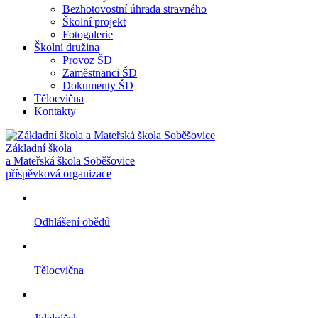
Bezhotovostní úhrada stravného
Školní projekt
Fotogalerie
Školní družina
Provoz ŠD
Zaměstnanci ŠD
Dokumenty ŠD
Tělocvična
Kontakty
Základní škola
a Mateřská škola Soběšovice
příspěvková organizace
Odhlášení obědů
Tělocvična