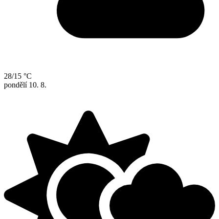
28/15 °C
pondělí
10. 8.