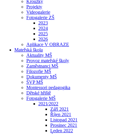
Kroužky
Projekty
Videogalerie
Fotogalerie ZŠ
2023
2024
2025
2026
Aplikace V OBRAZE
Mateřská škola
Aktuality MŠ
Provoz mateřské školy
Zaměstnanci MŠ
Filozofie MŠ
Dokumenty MŠ
ŠVP MŠ
Montessori pedagogika
Dětské hřiště
Fotogalerie MŠ
2021⁄2022
Září 2021
Říjen 2021
Listopad 2021
Prosinec 2021
Leden 2022