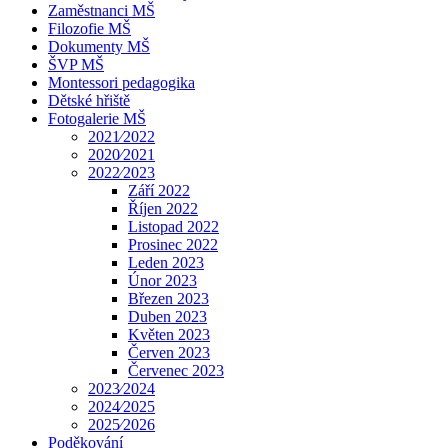
Zaměstnanci MŠ
Filozofie MŠ
Dokumenty MŠ
ŠVP MŠ
Montessori pedagogika
Dětské hřiště
Fotogalerie MŠ
2021⁄2022
2020⁄2021
2022⁄2023
Září 2022
Říjen 2022
Listopad 2022
Prosinec 2022
Leden 2023
Únor 2023
Březen 2023
Duben 2023
Květen 2023
Červen 2023
Červenec 2023
2023⁄2024
2024⁄2025
2025⁄2026
Poděkování