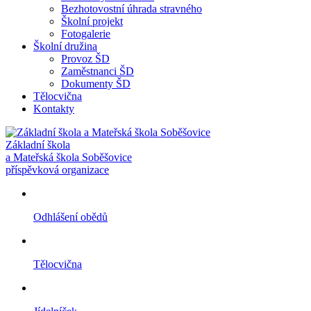
Bezhotovostní úhrada stravného
Školní projekt
Fotogalerie
Školní družina
Provoz ŠD
Zaměstnanci ŠD
Dokumenty ŠD
Tělocvična
Kontakty
Základní škola
a Mateřská škola Soběšovice
příspěvková organizace
Odhlášení obědů
Tělocvična