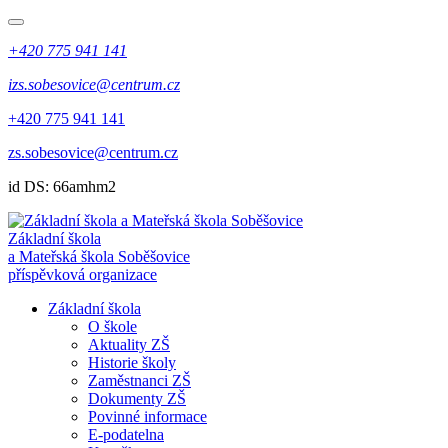
+420 775 941 141
izs.sobesovice@centrum.cz
+420 775 941 141
zs.sobesovice@centrum.cz
id DS: 66amhm2
Základní škola
a Mateřská škola Soběšovice
příspěvková organizace
Základní škola
O škole
Aktuality ZŠ
Historie školy
Zaměstnanci ZŠ
Dokumenty ZŠ
Povinné informace
E-podatelna