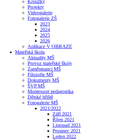
Kroužky
Projekty
Videogalerie
Fotogalerie ZŠ
2023
2024
2025
2026
Aplikace V OBRAZE
Mateřská škola
Aktuality MŠ
Provoz mateřské školy
Zaměstnanci MŠ
Filozofie MŠ
Dokumenty MŠ
ŠVP MŠ
Montessori pedagogika
Dětské hřiště
Fotogalerie MŠ
2021⁄2022
Září 2021
Říjen 2021
Listopad 2021
Prosinec 2021
Leden 2022