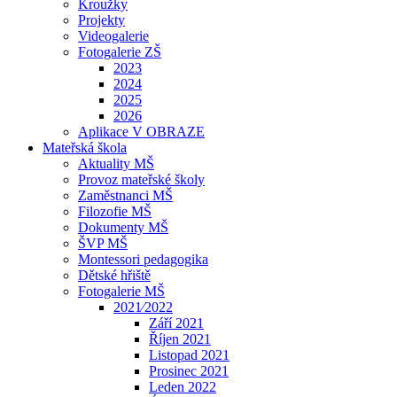
Kroužky
Projekty
Videogalerie
Fotogalerie ZŠ
2023
2024
2025
2026
Aplikace V OBRAZE
Mateřská škola
Aktuality MŠ
Provoz mateřské školy
Zaměstnanci MŠ
Filozofie MŠ
Dokumenty MŠ
ŠVP MŠ
Montessori pedagogika
Dětské hřiště
Fotogalerie MŠ
2021⁄2022
Září 2021
Říjen 2021
Listopad 2021
Prosinec 2021
Leden 2022