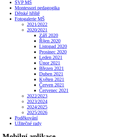
ŠVP MŠ
Montessori pedagogika
Dětské hřiště
Fotogalerie MŠ
2021⁄2022
2020⁄2021
Září 2020
Říjen 2020
Listopad 2020
Prosinec 2020
Leden 2021
Únor 2021
Březen 2021
Duben 2021
Květen 2021
Červen 2021
Červenec 2021
2022⁄2023
2023⁄2024
2024⁄2025
2025⁄2026
Poděkování
Užitečné rady
Mobilní aplikace