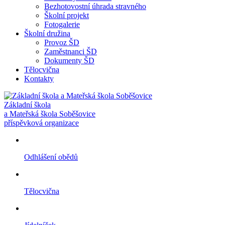
Bezhotovostní úhrada stravného
Školní projekt
Fotogalerie
Školní družina
Provoz ŠD
Zaměstnanci ŠD
Dokumenty ŠD
Tělocvična
Kontakty
Základní škola
a Mateřská škola Soběšovice
příspěvková organizace
Odhlášení obědů
Tělocvična