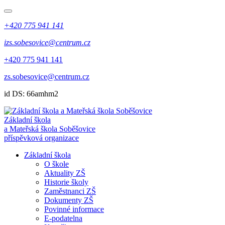
+420 775 941 141
izs.sobesovice@centrum.cz
+420 775 941 141
zs.sobesovice@centrum.cz
id DS: 66amhm2
Základní škola
a Mateřská škola Soběšovice
příspěvková organizace
Základní škola
O škole
Aktuality ZŠ
Historie školy
Zaměstnanci ZŠ
Dokumenty ZŠ
Povinné informace
E-podatelna