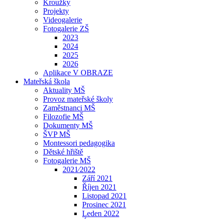
Kroužky
Projekty
Videogalerie
Fotogalerie ZŠ
2023
2024
2025
2026
Aplikace V OBRAZE
Mateřská škola
Aktuality MŠ
Provoz mateřské školy
Zaměstnanci MŠ
Filozofie MŠ
Dokumenty MŠ
ŠVP MŠ
Montessori pedagogika
Dětské hřiště
Fotogalerie MŠ
2021⁄2022
Září 2021
Říjen 2021
Listopad 2021
Prosinec 2021
Leden 2022