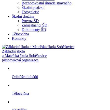
Bezhotovostní úhrada stravného
Školní projekt
Fotogalerie
Školní družina
Provoz ŠD
Zaměstnanci ŠD
Dokumenty ŠD
Tělocvična
Kontakty
Základní škola
a Mateřská škola Soběšovice
příspěvková organizace
Odhlášení obědů
Tělocvična