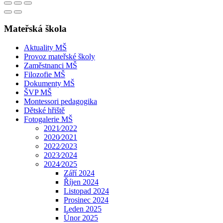
Mateřská škola
Aktuality MŠ
Provoz mateřské školy
Zaměstnanci MŠ
Filozofie MŠ
Dokumenty MŠ
ŠVP MŠ
Montessori pedagogika
Dětské hřiště
Fotogalerie MŠ
2021⁄2022
2020⁄2021
2022⁄2023
2023⁄2024
2024⁄2025
Září 2024
Říjen 2024
Listopad 2024
Prosinec 2024
Leden 2025
Únor 2025