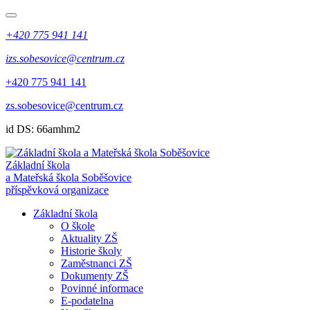
+420 775 941 141
izs.sobesovice@centrum.cz
+420 775 941 141
zs.sobesovice@centrum.cz
id DS: 66amhm2
Základní škola
a Mateřská škola Soběšovice
příspěvková organizace
Základní škola
O škole
Aktuality ZŠ
Historie školy
Zaměstnanci ZŠ
Dokumenty ZŠ
Povinné informace
E-podatelna