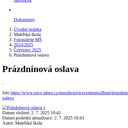
Jídelníček
Dokumenty
Úvodní stránka
Mateřská škola
Fotogalerie MŠ
2024/2025
Červenec 2025
Prázdninová oslava
Prázdninová oslava
.
foto
https://www.rajce.idnes.cz/mssobesovicecentrum/album/prazdni
oslava
Datum vložení:
2. 7. 2025 10:42
Datum poslední aktualizace:
2. 7. 2025 10:43
Autor:
Mateřská škola