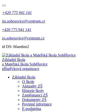
+420 775 941 141
izs.sobesovice@centrum.cz
+420 775 941 141
zs.sobesovice@centrum.cz
id DS: 66amhm2
Základní škola
a Mateřská škola Soběšovice
příspěvková organizace
Základní škola
O škole
Aktuality ZŠ
Historie školy
Zaměstnanci ZŠ
Dokumenty ZŠ
Povinné informace
E-podatelna