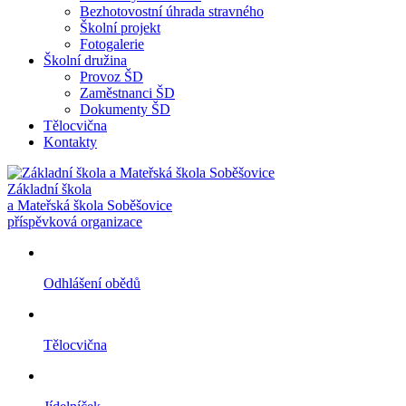
Bezhotovostní úhrada stravného
Školní projekt
Fotogalerie
Školní družina
Provoz ŠD
Zaměstnanci ŠD
Dokumenty ŠD
Tělocvična
Kontakty
Základní škola
a Mateřská škola Soběšovice
příspěvková organizace
Odhlášení obědů
Tělocvična