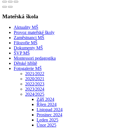
Mateřská škola
Aktuality MŠ
Provoz mateřské školy
Zaměstnanci MŠ
Filozofie MŠ
Dokumenty MŠ
ŠVP MŠ
Montessori pedagogika
Dětské hřiště
Fotogalerie MŠ
2021⁄2022
2020⁄2021
2022⁄2023
2023⁄2024
2024⁄2025
Září 2024
Říjen 2024
Listopad 2024
Prosinec 2024
Leden 2025
Únor 2025