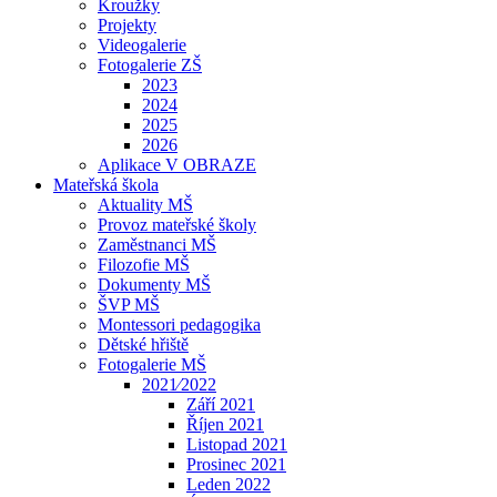
Kroužky
Projekty
Videogalerie
Fotogalerie ZŠ
2023
2024
2025
2026
Aplikace V OBRAZE
Mateřská škola
Aktuality MŠ
Provoz mateřské školy
Zaměstnanci MŠ
Filozofie MŠ
Dokumenty MŠ
ŠVP MŠ
Montessori pedagogika
Dětské hřiště
Fotogalerie MŠ
2021⁄2022
Září 2021
Říjen 2021
Listopad 2021
Prosinec 2021
Leden 2022