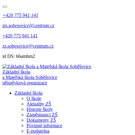
+420 775 941 141
izs.sobesovice@centrum.cz
+420 775 941 141
zs.sobesovice@centrum.cz
id DS: 66amhm2
Základní škola
a Mateřská škola Soběšovice
příspěvková organizace
Základní škola
O škole
Aktuality ZŠ
Historie školy
Zaměstnanci ZŠ
Dokumenty ZŠ
Povinné informace
E-podatelna