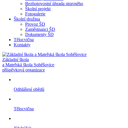
Bezhotovostní úhrada stravného
Školní projekt
Fotogalerie
Školní družina
Provoz ŠD
Zaměstnanci ŠD
Dokumenty ŠD
Tělocvična
Kontakty
Základní škola
a Mateřská škola Soběšovice
příspěvková organizace
Odhlášení obědů
Tělocvična