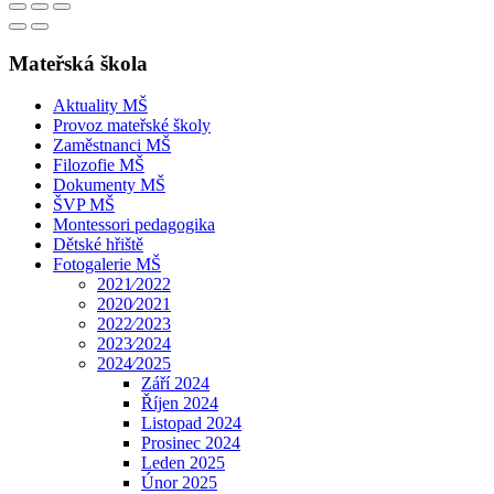
Mateřská škola
Aktuality MŠ
Provoz mateřské školy
Zaměstnanci MŠ
Filozofie MŠ
Dokumenty MŠ
ŠVP MŠ
Montessori pedagogika
Dětské hřiště
Fotogalerie MŠ
2021⁄2022
2020⁄2021
2022⁄2023
2023⁄2024
2024⁄2025
Září 2024
Říjen 2024
Listopad 2024
Prosinec 2024
Leden 2025
Únor 2025