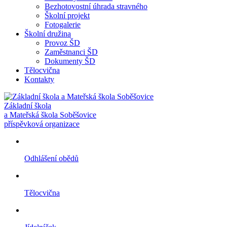
Bezhotovostní úhrada stravného
Školní projekt
Fotogalerie
Školní družina
Provoz ŠD
Zaměstnanci ŠD
Dokumenty ŠD
Tělocvična
Kontakty
Základní škola
a Mateřská škola Soběšovice
příspěvková organizace
Odhlášení obědů
Tělocvična