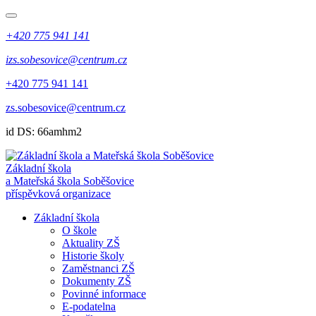
+420 775 941 141
izs.sobesovice@centrum.cz
+420 775 941 141
zs.sobesovice@centrum.cz
id DS: 66amhm2
Základní škola
a Mateřská škola Soběšovice
příspěvková organizace
Základní škola
O škole
Aktuality ZŠ
Historie školy
Zaměstnanci ZŠ
Dokumenty ZŠ
Povinné informace
E-podatelna