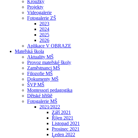
Kroužky
Projekty
Videogalerie
Fotogalerie ZŠ
2023
2024
2025
2026
Aplikace V OBRAZE
Mateřská škola
Aktuality MŠ
Provoz mateřské školy
Zaměstnanci MŠ
Filozofie MŠ
Dokumenty MŠ
ŠVP MŠ
Montessori pedagogika
Dětské hřiště
Fotogalerie MŠ
2021⁄2022
Září 2021
Říjen 2021
Listopad 2021
Prosinec 2021
Leden 2022