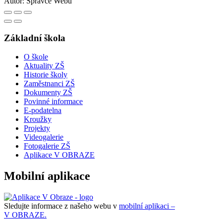
Autor:
Správce Webu
Základní škola
O škole
Aktuality ZŠ
Historie školy
Zaměstnanci ZŠ
Dokumenty ZŠ
Povinné informace
E-podatelna
Kroužky
Projekty
Videogalerie
Fotogalerie ZŠ
Aplikace V OBRAZE
Mobilní aplikace
Sledujte informace z našeho webu v
mobilní aplikaci –
V OBRAZE.