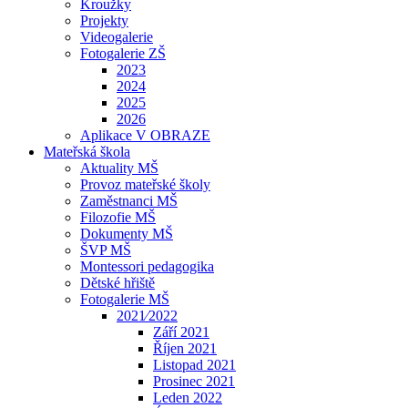
Kroužky
Projekty
Videogalerie
Fotogalerie ZŠ
2023
2024
2025
2026
Aplikace V OBRAZE
Mateřská škola
Aktuality MŠ
Provoz mateřské školy
Zaměstnanci MŠ
Filozofie MŠ
Dokumenty MŠ
ŠVP MŠ
Montessori pedagogika
Dětské hřiště
Fotogalerie MŠ
2021⁄2022
Září 2021
Říjen 2021
Listopad 2021
Prosinec 2021
Leden 2022