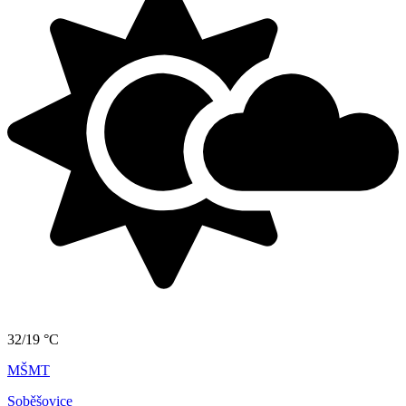
32/19 °C
MŠMT
Soběšovice