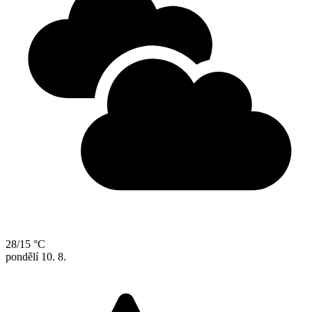
28/15 °C
pondělí
10. 8.