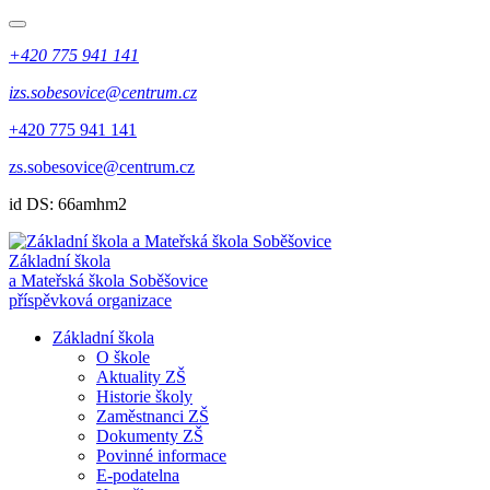
+420 775 941 141
izs.sobesovice@centrum.cz
+420 775 941 141
zs.sobesovice@centrum.cz
id DS: 66amhm2
Základní škola
a Mateřská škola Soběšovice
příspěvková organizace
Základní škola
O škole
Aktuality ZŠ
Historie školy
Zaměstnanci ZŠ
Dokumenty ZŠ
Povinné informace
E-podatelna