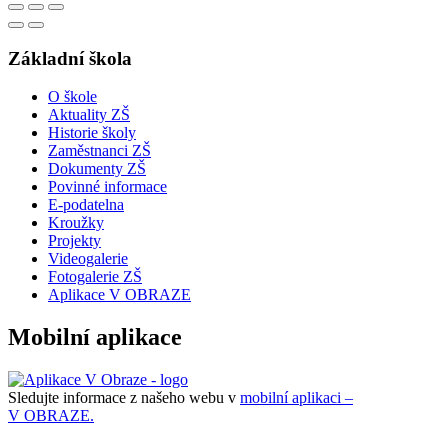
Základní škola
O škole
Aktuality ZŠ
Historie školy
Zaměstnanci ZŠ
Dokumenty ZŠ
Povinné informace
E-podatelna
Kroužky
Projekty
Videogalerie
Fotogalerie ZŠ
Aplikace V OBRAZE
Mobilní aplikace
Sledujte informace z našeho webu v
mobilní aplikaci –
V OBRAZE.