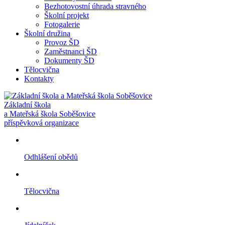
Bezhotovostní úhrada stravného
Školní projekt
Fotogalerie
Školní družina
Provoz ŠD
Zaměstnanci ŠD
Dokumenty ŠD
Tělocvična
Kontakty
Základní škola
a Mateřská škola Soběšovice
příspěvková organizace
Odhlášení obědů
Tělocvična