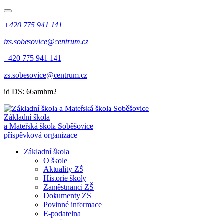
+420 775 941 141
izs.sobesovice@centrum.cz
+420 775 941 141
zs.sobesovice@centrum.cz
id DS: 66amhm2
Základní škola
a Mateřská škola Soběšovice
příspěvková organizace
Základní škola
O škole
Aktuality ZŠ
Historie školy
Zaměstnanci ZŠ
Dokumenty ZŠ
Povinné informace
E-podatelna