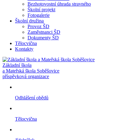
Bezhotovostní úhrada stravného
Školní projekt
Fotogalerie
Školní družina
Provoz ŠD
Zaměstnanci ŠD
Dokumenty ŠD
Tělocvična
Kontakty
Základní škola
a Mateřská škola Soběšovice
příspěvková organizace
Odhlášení obědů
Tělocvična