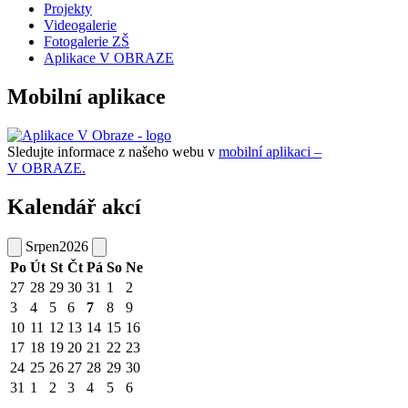
Projekty
Videogalerie
Fotogalerie ZŠ
Aplikace V OBRAZE
Mobilní aplikace
Sledujte informace z našeho webu v
mobilní aplikaci –
V OBRAZE.
Kalendář akcí
Srpen
2026
Po
Út
St
Čt
Pá
So
Ne
27
28
29
30
31
1
2
3
4
5
6
7
8
9
10
11
12
13
14
15
16
17
18
19
20
21
22
23
24
25
26
27
28
29
30
31
1
2
3
4
5
6