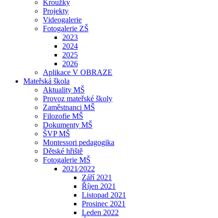
Kroužky
Projekty
Videogalerie
Fotogalerie ZŠ
2023
2024
2025
2026
Aplikace V OBRAZE
Mateřská škola
Aktuality MŠ
Provoz mateřské školy
Zaměstnanci MŠ
Filozofie MŠ
Dokumenty MŠ
ŠVP MŠ
Montessori pedagogika
Dětské hřiště
Fotogalerie MŠ
2021⁄2022
Září 2021
Říjen 2021
Listopad 2021
Prosinec 2021
Leden 2022