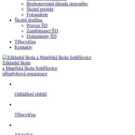
Bezhotovostní úhrada stravného
Školní projekt
Fotogalerie
Školní družina
Provoz ŠD
Zaměstnanci ŠD
Dokumenty ŠD
Tělocvična
Kontakty
Základní škola
a Mateřská škola Soběšovice
příspěvková organizace
Odhlášení obědů
Tělocvična