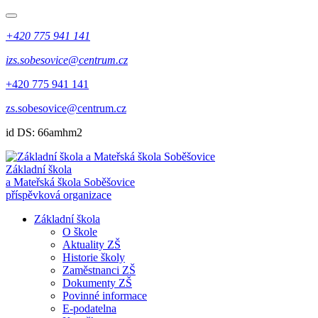
+420 775 941 141
izs.sobesovice@centrum.cz
+420 775 941 141
zs.sobesovice@centrum.cz
id DS: 66amhm2
Základní škola
a Mateřská škola Soběšovice
příspěvková organizace
Základní škola
O škole
Aktuality ZŠ
Historie školy
Zaměstnanci ZŠ
Dokumenty ZŠ
Povinné informace
E-podatelna