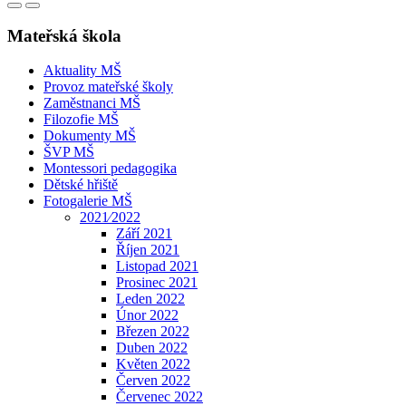
Mateřská škola
Aktuality MŠ
Provoz mateřské školy
Zaměstnanci MŠ
Filozofie MŠ
Dokumenty MŠ
ŠVP MŠ
Montessori pedagogika
Dětské hřiště
Fotogalerie MŠ
2021⁄2022
Září 2021
Říjen 2021
Listopad 2021
Prosinec 2021
Leden 2022
Únor 2022
Březen 2022
Duben 2022
Květen 2022
Červen 2022
Červenec 2022