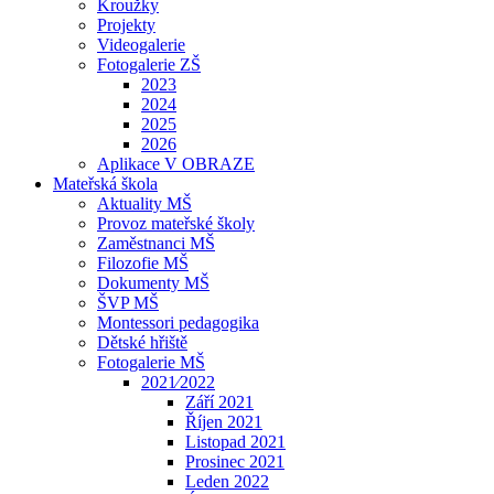
Kroužky
Projekty
Videogalerie
Fotogalerie ZŠ
2023
2024
2025
2026
Aplikace V OBRAZE
Mateřská škola
Aktuality MŠ
Provoz mateřské školy
Zaměstnanci MŠ
Filozofie MŠ
Dokumenty MŠ
ŠVP MŠ
Montessori pedagogika
Dětské hřiště
Fotogalerie MŠ
2021⁄2022
Září 2021
Říjen 2021
Listopad 2021
Prosinec 2021
Leden 2022